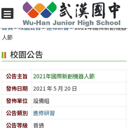
跳
至
選
主
首頁
>
校園公告
>
進修研習
>
2021年國際新創機器
單
要
人節
內
校園公告
容
區
公告主旨
2021年國際新創機器人節
發佈日期
2021 年 5 月 20 日
發佈單位
設備組
公告類別
進修研習
公告等級
普通