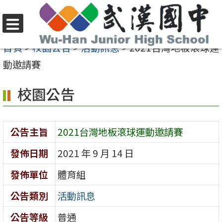
跳
至
選
主
首頁
>
校園公告
>
活動訊息
>
2021台灣地板滾球運
單
要
動邀請賽
內
校園公告
容
區
公告主旨
2021台灣地板滾球運動邀請賽
發佈日期
2021 年 9 月 14 日
發佈單位
體育組
公告類別
活動訊息
公告等級
普通