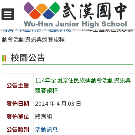
跳
至
選
主
首頁
>
校園公告
>
活動訊息
>
114年全國原住民族運
單
要
動會活動資訊與競賽規程
內
校園公告
容
區
114年全國原住民族運動會活動資訊與
公告主旨
競賽規程
發佈日期
2024 年 4 月 03 日
發佈單位
體育組
公告類別
活動訊息