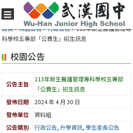
跳
至
選
主
首頁
>
校園公告
>
行政公告
>
113年新生醫護管理專
單
要
科學校五專部「公費生」招生訊息
內
校園公告
容
區
113年新生醫護管理專科學校五專部
公告主旨
「公費生」招生訊息
發佈日期
2024 年 4 月 30 日
發佈單位
資料組
公告類別
行政公告
,
升學資訊
,
學生家長公告