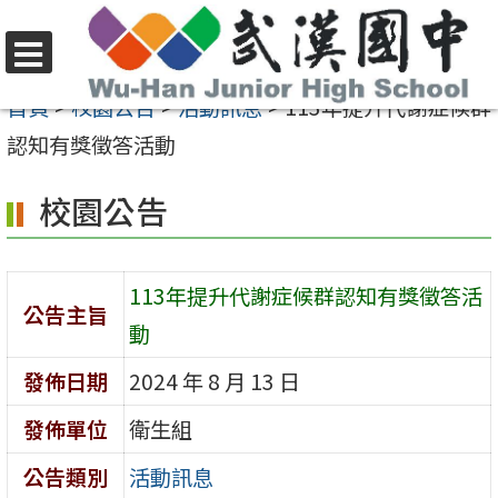
跳
至
選
主
首頁
>
校園公告
>
活動訊息
>
113年提升代謝症候群
單
要
認知有獎徵答活動
內
校園公告
容
區
113年提升代謝症候群認知有獎徵答活
公告主旨
動
發佈日期
2024 年 8 月 13 日
發佈單位
衛生組
公告類別
活動訊息