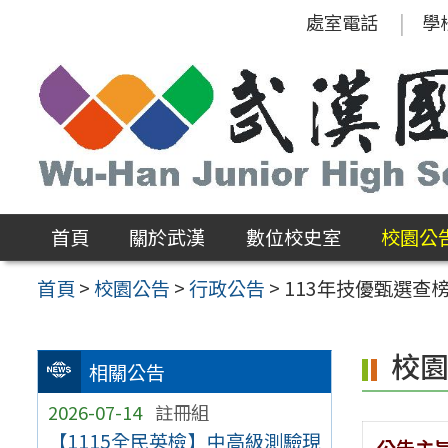
跳
處室電話
學
至
主
要
內
容
區
首頁
關於武漢
數位校史室
校園公
首頁
>
校園公告
>
行政公告
>
113年技優甄選查榜6/
校
相關公告
2026-07-14
註冊組
【1115全民英檢】中高級測驗現
公告主