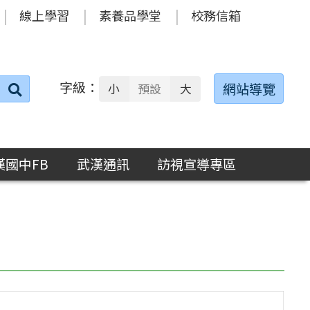
線上學習
素養品學堂
校務信箱
字級：
送出
網站導覽
小
預設
大
搜
尋：
漢國中FB
武漢通訊
訪視宣導專區