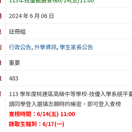
期
2024 年 6 月 06 日
位
註冊組
別
行政公告
,
升學資訊
,
學生家長公告
級
重要
數
483
容
113 學年度桃連區高級中等學校-技優入學系統平
請同學登入選填志願時的帳密，即可登入查榜
查榜時間：6/14(五) 11:00
錄取生報到：6/17(一)