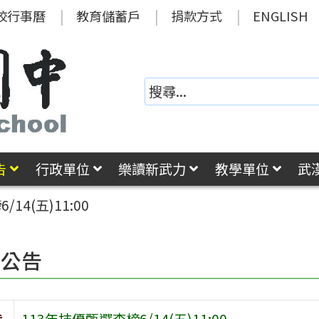
校行事曆
教育儲蓄戶
捐款方式
ENGLISH
告
行政單位
樂讀新武力
教學單位
武
14(五)11:00
園公告
旨
113年技優甄選查榜6/14(五)11:00