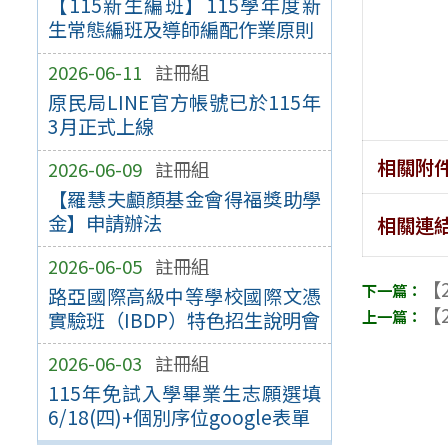
【115新生編班】115學年度新
生常態編班及導師編配作業原則
2026-06-11
註冊組
原民局LINE官方帳號已於115年
3月正式上線
相關附
2026-06-09
註冊組
【羅慧夫顱顏基金會得福獎助學
金】申請辦法
相關連
2026-06-05
註冊組
【2
路亞國際高級中等學校國際文憑
【2
實驗班（IBDP）特色招生說明會
2026-06-03
註冊組
115年免試入學畢業生志願選填
6/18(四)+個別序位google表單