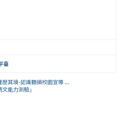
平臺
其境-認識聽損校園宣導 ...
語文能力測驗」