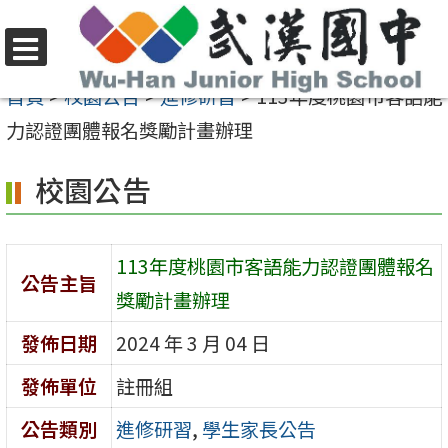
跳
至
選
主
首頁
>
校園公告
>
進修研習
>
113年度桃園市客語能
單
要
力認證團體報名獎勵計畫辦理
內
校園公告
容
區
113年度桃園市客語能力認證團體報名
公告主旨
獎勵計畫辦理
發佈日期
2024 年 3 月 04 日
發佈單位
註冊組
公告類別
進修研習
,
學生家長公告