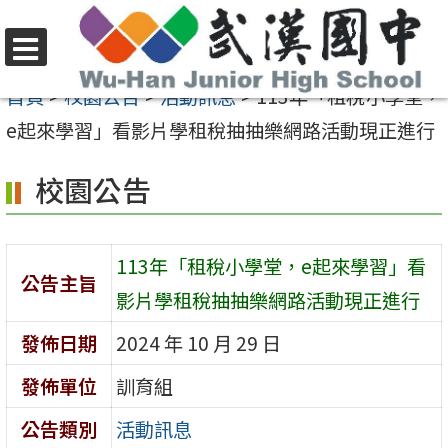
跳
至
選
主
首頁
>
校園公告
>
活動訊息
>
113年「租稅小學堂，
單
要
e起來學習」看影片學租稅抽抽樂網路活動現正進行
內
校園公告
容
區
113年「租稅小學堂，e起來學習」看
公告主旨
影片學租稅抽抽樂網路活動現正進行
發佈日期
2024 年 10 月 29 日
發佈單位
訓育組
公告類別
活動訊息