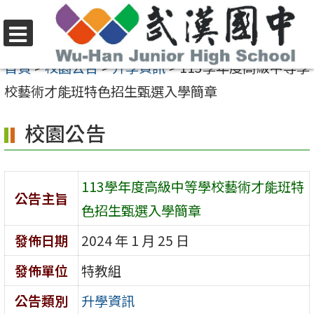
跳
至
選
主
首頁
>
校園公告
>
升學資訊
>
113學年度高級中等學
單
要
校藝術才能班特色招生甄選入學簡章
內
校園公告
容
區
113學年度高級中等學校藝術才能班特
公告主旨
色招生甄選入學簡章
發佈日期
2024 年 1 月 25 日
發佈單位
特教組
公告類別
升學資訊