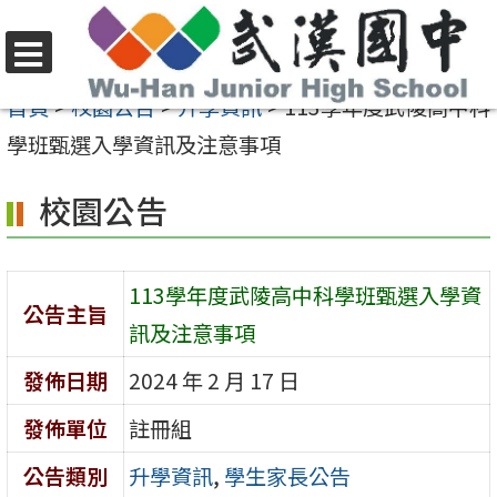
跳
至
選
主
首頁
>
校園公告
>
升學資訊
>
113學年度武陵高中科
單
要
學班甄選入學資訊及注意事項
內
校園公告
容
區
113學年度武陵高中科學班甄選入學資
公告主旨
訊及注意事項
發佈日期
2024 年 2 月 17 日
發佈單位
註冊組
公告類別
升學資訊
,
學生家長公告