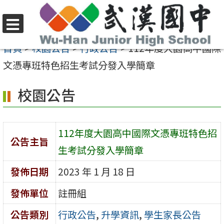
跳
至
選
主
首頁
>
校園公告
>
行政公告
>
112年度大園高中國際
單
要
文憑專班特色招生考試分發入學簡章
內
校園公告
容
區
112年度大園高中國際文憑專班特色招
公告主旨
生考試分發入學簡章
發佈日期
2023 年 1 月 18 日
發佈單位
註冊組
公告類別
行政公告
,
升學資訊
,
學生家長公告