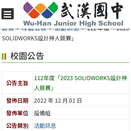
跳
至
選
主
首頁
>
校園公告
>
活動訊息
>
112年度「2023
單
要
SOLIDWORKS設計神人競賽」
內
校園公告
容
區
112年度「2023 SOLIDWORKS設計神
公告主旨
人競賽」
發佈日期
2022 年 12 月 01 日
發佈單位
設備組
公告類別
活動訊息