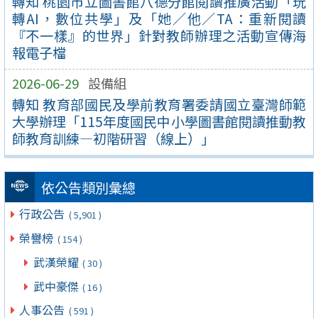
轉知 桃園市立圖書館八德分館閱讀推廣活動「玩
轉AI，數位共學」及「她／他／TA：重新閱讀
『不一樣』的世界」針對教師辦理之活動宣傳海
報電子檔
2026-06-29
設備組
轉知 教育部國民及學前教育署委請國立臺灣師範
大學辦理「115年度國民中小學圖書館閱讀推動教
師教育訓練—初階研習（線上）」
依公告類別彙總
行政公告
( 5,901 )
榮譽榜
( 154 )
武漢榮耀
( 30 )
武中豪傑
( 16 )
人事公告
( 591 )