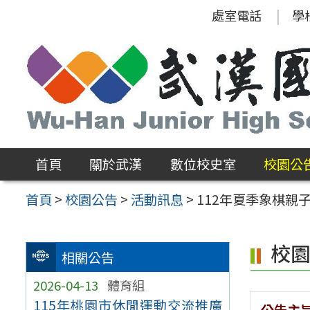
跳
處室電話
學
至
主
要
內
容
區
首頁
關於武漢
數位校史室
校園公
首頁
>
校園公告
>
活動訊息
>
112年夏季象棋親
校
相關公告
2026-04-13
體育組
115年桃園市休閒運動交流推廣
公告主