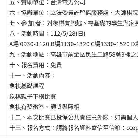
五、贊助單位：台灣電力公司
六、協辦單位：立法委員許智傑服務處、大師棋院
七、參 加 者：對象棋有興趣、零基礎的學生與家
八、活動時間：112/5/28(日)
A場 0930-1120 B場1130-1320 C場1330-1520 D
九、活動地點：高雄市前金區民生二路58號3樓之
十、報名費用：免費
十一、活動內容：
象棋基礎課程
象棋親子下棋比賽
象棋有獎徵答、頒獎與照相
十二、本次比賽已投保公共責任意外險，如需個人
十三、報名方式：請將報名資料寄信至信箱：cceptw@g