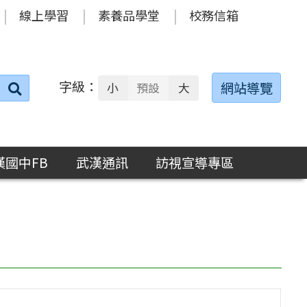
線上學習
素養品學堂
校務信箱
字級：
送出
網站導覽
小
預設
大
搜
尋：
漢國中FB
武漢通訊
訪視宣導專區