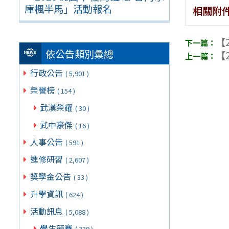
庫楓半馬」活動報名
相關附
【2
依公告類別彙總
【2
行政公告
( 5,901 )
榮譽榜
( 154 )
武漢榮耀
( 30 )
武中豪傑
( 16 )
人事公告
( 591 )
進修研習
( 2,607 )
獎學金公告
( 33 )
升學資訊
( 624 )
活動訊息
( 5,088 )
學生競賽
( 339 )