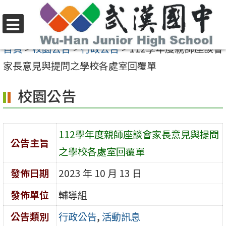
跳
至
選
主
首頁
>
校園公告
>
行政公告
>
112學年度親師座談會
單
要
家長意見與提問之學校各處室回覆單
內
校園公告
容
區
112學年度親師座談會家長意見與提問
公告主旨
之學校各處室回覆單
發佈日期
2023 年 10 月 13 日
發佈單位
輔導組
公告類別
行政公告
,
活動訊息