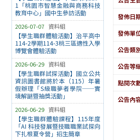
1「桃園市智慧金融與商務科技
教育中心」國中生參訪活動
發佈日
2026-07-07
資料組
發佈單
【學生職群體驗活動】治平高中
114-2學期114-3桃三區適性入學
公告類
博覽會體驗活動
2026-06-29
資料組
公告等
【學生職群試探活動】國立公共
資訊圖書館將於本（115）年暑
點閱次
假辦理「S級職夢者學院──實
境解謎暨抽獎活動」
公告內
2026-06-29
資料組
【學生職群體驗課程】115年度
「AI 科技發展暨技職職業試探向
下扎根夏令營」招生簡章