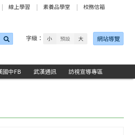
線上學習
素養品學堂
校務信箱
字級：
送出
網站導覽
小
預設
大
搜
尋：
漢國中FB
武漢通訊
訪視宣導專區