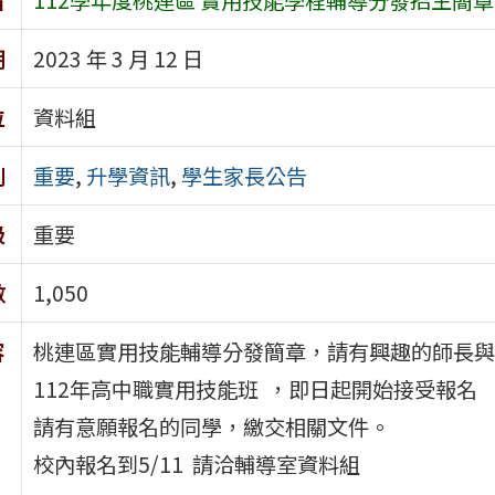
期
2023 年 3 月 12 日
位
資料組
別
重要
,
升學資訊
,
學生家長公告
級
重要
數
1,050
容
桃連區實用技能輔導分發簡章，請有興趣的師長與同
112年高中職實用技能班 ，即日起開始接受報名
請有意願報名的同學，繳交相關文件。
校內報名到5/11 請洽輔導室資料組