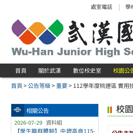
跳
處室電話
學
至
主
要
內
容
區
首頁
關於武漢
數位校史室
校園公
首頁
>
公告等級
>
重要
>
112學年度桃連區 實
校
相關公告
2026-07-29
資料組
【學生職群體驗】中壢高商115-
公告主