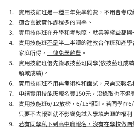
實用技能班是一種三年免學雜費，不用會考成
適合喜歡
實作課程多
的同學。
實用技能班在升學和考執照、就業等權益都與
實用技能班
不是
半工半讀的建教合作班和產學
家庭所得，
一律免學雜費
。
實用技能班優先錄取技藝班同學(依技藝班成績
領域成績)。
實用技能班
不用
再考術科和面試，只需交報名
申請實用技能班報名費150元，沒錄取也不退
實用技能班6/12放榜，6/15報到。若同學
只要不去報到就不影響免試入學填志願的權利
若有同學私下到高中職報名，沒有在學校做團