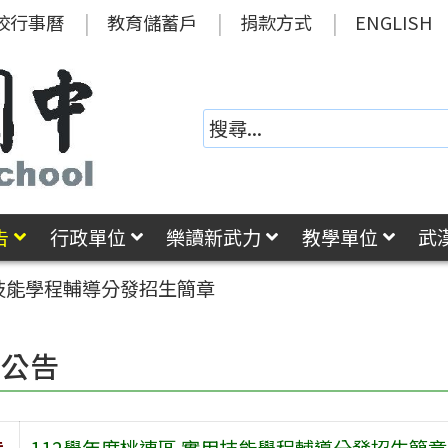
校行事曆
教育儲蓄戶
捐款方式
ENGLISH
告
行政單位
樂讀新武力
教學單位
武
用技能學程輔導分發招生簡章
園公告
旨
112學年度桃連區 實用技能學程輔導分發招生簡章