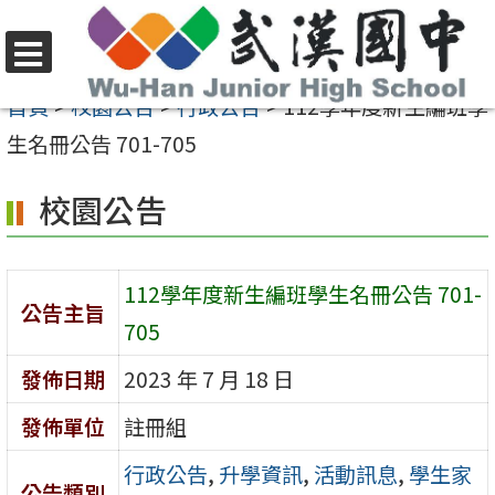
跳
至
選
主
首頁
>
校園公告
>
行政公告
>
112學年度新生編班學
單
要
生名冊公告 701-705
內
校園公告
容
區
112學年度新生編班學生名冊公告 701-
公告主旨
705
發佈日期
2023 年 7 月 18 日
發佈單位
註冊組
行政公告
,
升學資訊
,
活動訊息
,
學生家
公告類別