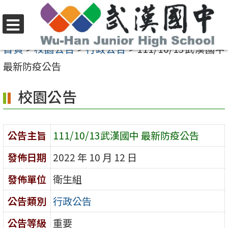
跳
至
選
主
首頁
>
校園公告
>
行政公告
>
111/10/13武漢國中
單
要
最新防疫公告
內
校園公告
容
區
公告主旨
111/10/13武漢國中 最新防疫公告
發佈日期
2022 年 10 月 12 日
發佈單位
衛生組
公告類別
行政公告
公告等級
重要