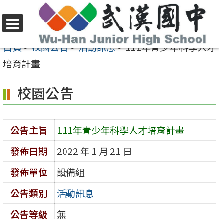
跳
至
選
主
首頁
>
校園公告
>
活動訊息
>
111年青少年科學人才
單
要
培育計畫
內
校園公告
容
區
公告主旨
111年青少年科學人才培育計畫
發佈日期
2022 年 1 月 21 日
發佈單位
設備組
公告類別
活動訊息
公告等級
無