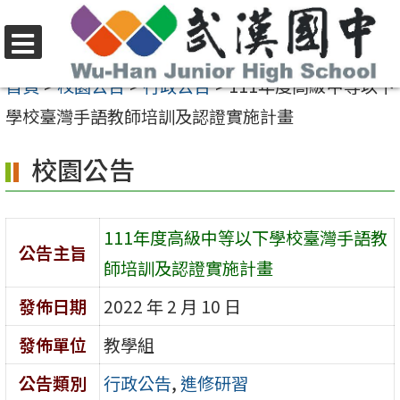
跳
至
選
主
首頁
>
校園公告
>
行政公告
>
111年度高級中等以下
單
要
學校臺灣手語教師培訓及認證實施計畫
內
校園公告
容
區
111年度高級中等以下學校臺灣手語教
公告主旨
師培訓及認證實施計畫
發佈日期
2022 年 2 月 10 日
發佈單位
教學組
公告類別
行政公告
,
進修研習