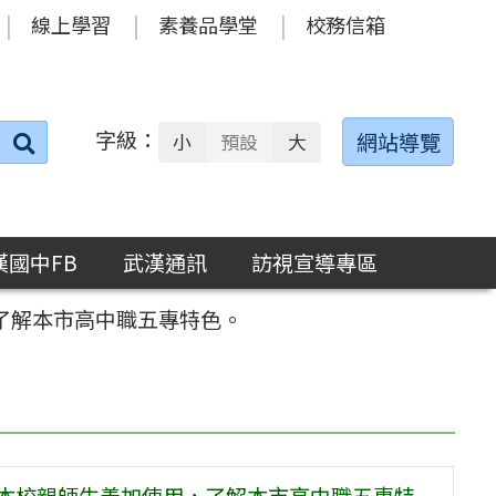
線上學習
素養品學堂
校務信箱
字級：
送出
網站導覽
小
預設
大
搜
尋：
漢國中FB
武漢通訊
訪視宣導專區
了解本市高中職五專特色。
勵本校親師生善加使用，了解本市高中職五專特