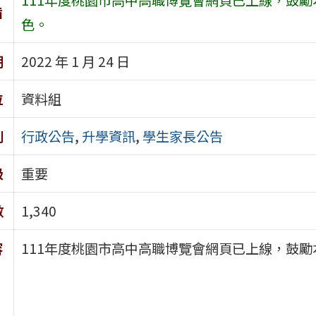
旨
色。
期
2022 年 1 月 24 日
位
資料組
別
行政公告
,
升學資訊
,
學生家長公告
級
重要
數
1,340
容
111年度桃園市高中高職博覽會網頁已上線，鼓