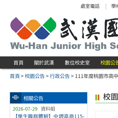
跳
處室電話
學
至
主
要
內
容
區
首頁
關於武漢
數位校史室
校園公
首頁
>
校園公告
>
行政公告
>
111年度桃園市
校
相關公告
2026-07-29
資料組
【學生職群體驗】中壢高商115-