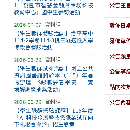
公告主
1「桃園市智慧金融與商務科技
教育中心」國中生參訪活動
2026-07-07
資料組
發佈日
【學生職群體驗活動】治平高中
114-2學期114-3桃三區適性入學
發佈單
博覽會體驗活動
公告類
2026-06-29
資料組
【學生職群試探活動】國立公共
公告等
資訊圖書館將於本（115）年暑
假辦理「S級職夢者學院──實
點閱次
境解謎暨抽獎活動」
2026-06-29
資料組
公告內
【學生職群體驗課程】115年度
「AI 科技發展暨技職職業試探向
下扎根夏令營」招生簡章