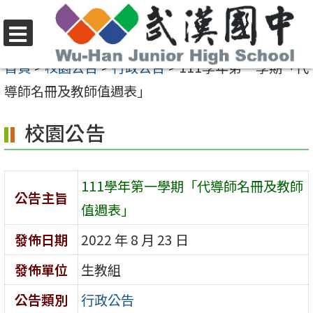
跳
至
選
主
首頁
>
校園公告
>
行政公告
>
111學年第一學期「代
單
要
導師名冊及教師值週表」
內
校園公告
容
區
111學年第一學期「代導師名冊及教師
公告主旨
值週表」
發佈日期
2022 年 8 月 23 日
發佈單位
生教組
公告類別
行政公告