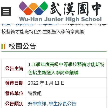
跳
至
選
主
首頁
>
校園公告
>
升學資訊
>
111學年度高級中等學
單
要
校藝術才能班特色招生甄選入學簡章彙編
內
校園公告
容
區
111學年度高級中等學校藝術才能班特
公告主旨
色招生甄選入學簡章彙編
發佈日期
2022 年 1 月 11 日
發佈單位
特教組
公告類別
升學資訊
,
學生家長公告