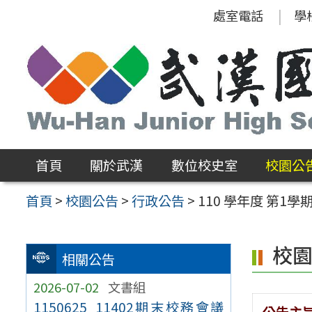
跳
處室電話
學
至
主
要
內
容
區
首頁
關於武漢
數位校史室
校園公
首頁
>
校園公告
>
行政公告
>
110 學年度 第1
校
相關公告
2026-07-02
文書組
1150625_11402期末校務會議
公告主