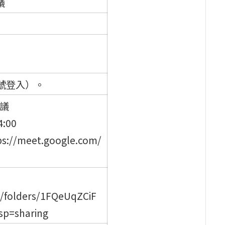
議
帳號登入）。
會議
4:00
/meet.google.com/
ve/folders/1FQeUqZCiF
sp=sharing