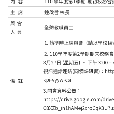
內 容
110 學年度第1學期 期初校務會
主 席
鐘啟哲 校長
與 會
全體教職員工
人 員
1. 請準時上線與會（請以學校
2. 110學年度第2學期期末校務
8月27日 (星期五) · 下午 3:00 – 
視訊通話連結(同備課研習)：https:/
kpi-vyyw-csi
備 註
3.開會資料公告：
https://drive.google.com/dri
C8XZb_in1hAMej2xroCqK3U?u