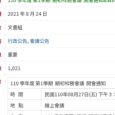
期
2021 年 8 月 24 日
位
文書組
別
行政公告
,
會議公告
級
重要
數
1,021
容
110 學年度 第1學期 期初校務會議 開會通知
時 間
民國110年08月27日(五) 下午 3：
地 點
線上會議