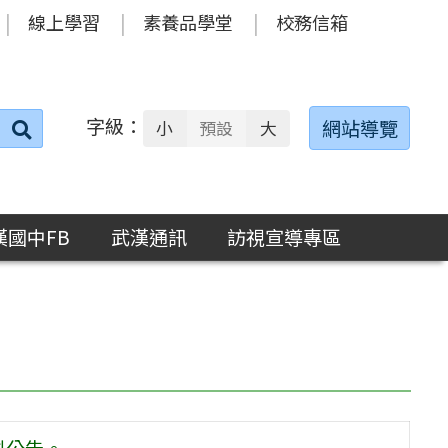
線上學習
素養品學堂
校務信箱
字級：
送出
網站導覽
小
預設
大
搜
尋：
漢國中FB
武漢通訊
訪視宣導專區
料公告。