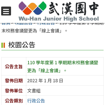
跳
至
選
主
首頁
>
校園公告
>
行政公告
>
110 學年度第 1 學期期
單
要
末校務會議變更為「線上會議」。
內
校園公告
容
區
110 學年度第 1 學期期末校務會議變
公告主旨
更為「線上會議」。
發佈日期
2022 年 1 月 18 日
發佈單位
文書組
公告類別
行政公告