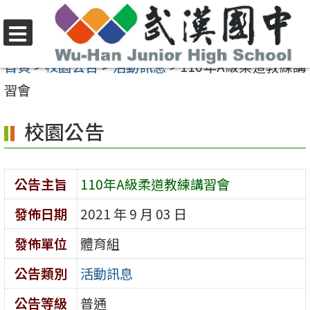
跳
至
選
主
首頁
>
校園公告
>
活動訊息
>
110年A級柔道教練講
單
要
習會
內
校園公告
容
區
公告主旨
110年A級柔道教練講習會
發佈日期
2021 年 9 月 03 日
發佈單位
體育組
公告類別
活動訊息
公告等級
普通