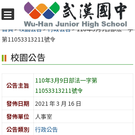
跳
至
選
主
首頁
>
校園公告
>
行政公告
>
110年3月9日部法一字
單
要
第11053313211號令
內
校園公告
容
區
110年3月9日部法一字第
公告主旨
11053313211號令
發佈日期
2021 年 3 月 16 日
發佈單位
人事室
公告類別
行政公告