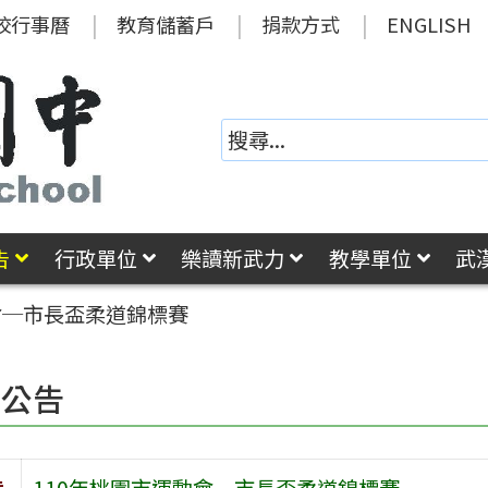
校行事曆
教育儲蓄戶
捐款方式
ENGLISH
告
行政單位
樂讀新武力
教學單位
武
會─市長盃柔道錦標賽
園公告
旨
110年桃園市運動會─市長盃柔道錦標賽