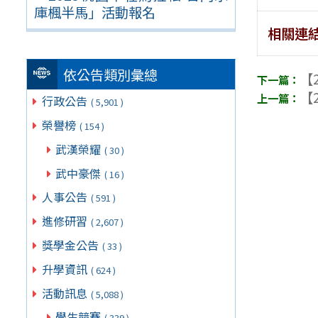
庫楓半馬」活動報名
相關連
依公告類別彙總
【2
【2
行政公告
( 5,901 )
榮譽榜
( 154 )
武漢榮耀
( 30 )
武中豪傑
( 16 )
人事公告
( 591 )
進修研習
( 2,607 )
獎學金公告
( 33 )
升學資訊
( 624 )
活動訊息
( 5,088 )
學生競賽
( 339 )