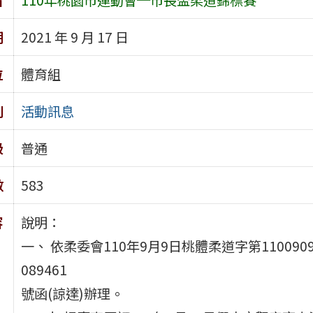
期
2021 年 9 月 17 日
位
體育組
別
活動訊息
級
普通
數
583
容
說明：
一、 依柔委會110年9月9日桃體柔道字第110090
089461
號函(諒達)辦理。