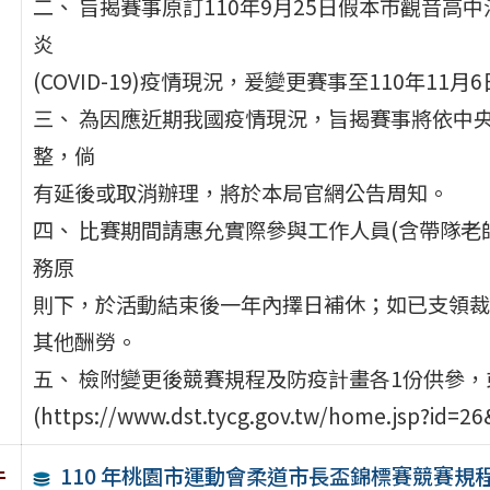
二、 旨揭賽事原訂110年9月25日假本市觀音
炎
(COVID-19)疫情現況，爰變更賽事至110年11
三、 為因應近期我國疫情現況，旨揭賽事將依中
整，倘
有延後或取消辦理，將於本局官網公告周知。
四、 比賽期間請惠允實際參與工作人員(含帶隊老
務原
則下，於活動結束後一年內擇日補休；如已支領裁
其他酬勞。
五、 檢附變更後競賽規程及防疫計畫各1份供參，
(https://www.dst.tycg.gov.tw/home.jsp?id=2
110 年桃園市運動會柔道市長盃錦標賽競賽規
件