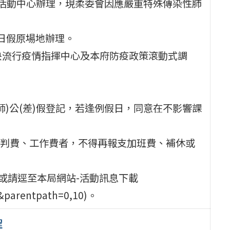
高中活動中心辦理，現柔委會因應嚴重特殊傳染性肺
月6日假原場地辦理。
央流行疫情指揮中心及本府防疫政策滾動式調
師)公(差)假登記，若逢例假日，同意在不影響課
判費、工作費者，不得再報支加班費、補休或
或請逕至本局網站-活動訊息下載
6&parentpath=0,10)。
程