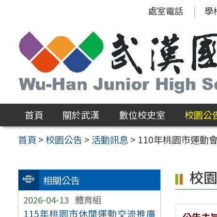
跳
處室電話
學
至
主
要
內
容
區
首頁
關於武漢
數位校史室
校園公
首頁
>
校園公告
>
活動訊息
>
110年桃園市運動
校
相關公告
2026-04-13
體育組
115年桃園市休閒運動交流推廣
公告主