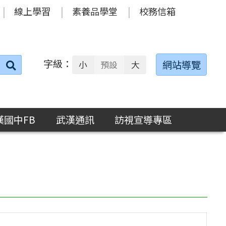
線上學習
素養品學堂
校務信箱
字級：
送出
網站導覽
小
預設
大
搜
尋：
漢國中FB
武漢通訊
訪視宣導專區