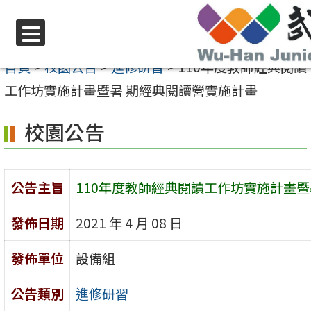
跳
至
選
主
首頁
>
校園公告
>
進修研習
>
110年度教師經典閱讀
單
要
工作坊實施計畫暨暑 期經典閱讀營實施計畫
內
校園公告
容
區
公告主旨
110年度教師經典閱讀工作坊實施計畫暨
發佈日期
2021 年 4 月 08 日
發佈單位
設備組
公告類別
進修研習