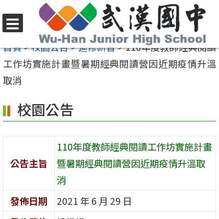
跳
至
選
主
首頁
>
校園公告
>
進修研習
>
110年度教師經典閱讀
單
要
工作坊實施計畫暨暑期經典閱讀營因近期疫情升溫
內
取消
容
校園公告
區
110年度教師經典閱讀工作坊實施計畫
公告主旨
暨暑期經典閱讀營因近期疫情升溫取
消
發佈日期
2021 年 6 月 29 日