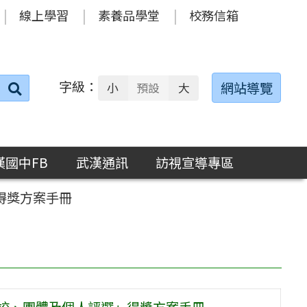
線上學習
素養品學堂
校務信箱
字級：
送出
網站導覽
小
預設
大
搜
尋：
漢國中FB
武漢通訊
訪視宣導專區
得獎方案手冊
學校、團體及個人評選」得獎方案手冊