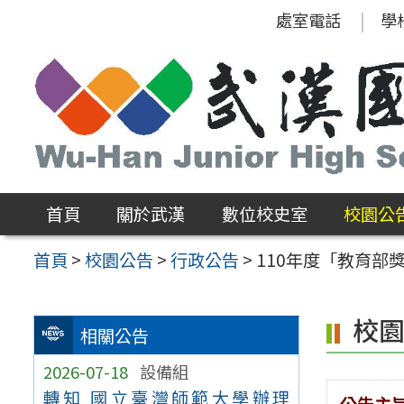
跳
處室電話
學
至
主
要
內
容
區
首頁
關於武漢
數位校史室
校園公
首頁
>
校園公告
>
行政公告
>
110年度「教育
校
相關公告
2026-07-18
設備組
轉知 國立臺灣師範大學辦理
公告主