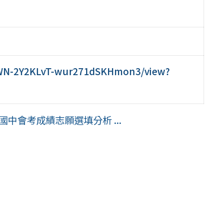
AFGWN-2Y2KLvT-wur271dSKHmon3/view?
講-國中會考成績志願選填分析 ...