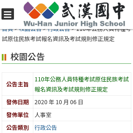
跳
至
選
主
首頁
>
校園公告
>
行政公告
>
110年公務人員特種考
單
要
試原住民族考試報名資訊及考試規則修正規定
內
校園公告
容
區
110年公務人員特種考試原住民族考試
公告主旨
報名資訊及考試規則修正規定
發佈日期
2020 年 10 月 06 日
發佈單位
人事室
公告類別
行政公告