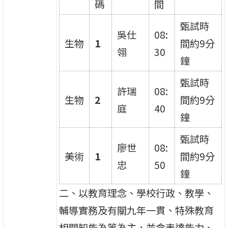
碼
間
甄試時
吳仕
08:
生物
1
間約9分
翎
30
鐘
甄試時
許瑞
08:
生物
2
間約9分
庭
40
鐘
甄試時
廖世
08:
美術
1
間約9分
忠
50
鐘
二、以教育理念、學校行政、教學、
輔導實務及有關九年一貫、特殊教育
相關知能為等為主，並含表達能力、