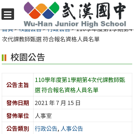
跳
至
選
主
首頁
>
校園公告
>
行政公告
>
110學年度第1學期第4
單
要
次代課教師甄選 符合報名資格人員名單
內
校園公告
容
區
110學年度第1學期第4次代課教師甄
公告主旨
選 符合報名資格人員名單
發佈日期
2021 年 7 月 15 日
發佈單位
人事室
公告類別
行政公告
,
人事公告