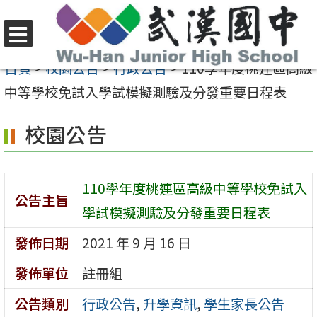
跳
至
選
主
首頁
>
校園公告
>
行政公告
>
110學年度桃連區高級
單
要
中等學校免試入學試模擬測驗及分發重要日程表
內
校園公告
容
區
110學年度桃連區高級中等學校免試入
公告主旨
學試模擬測驗及分發重要日程表
發佈日期
2021 年 9 月 16 日
發佈單位
註冊組
公告類別
行政公告
,
升學資訊
,
學生家長公告