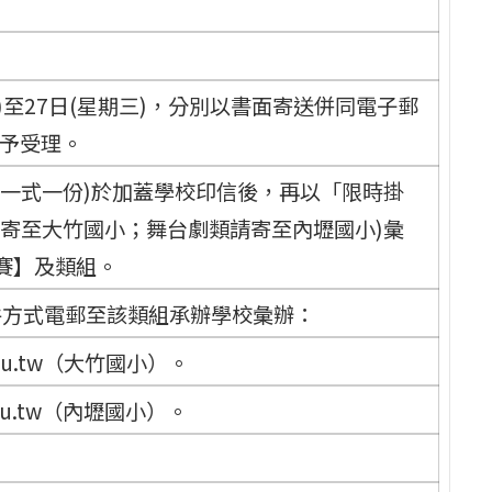
五)至27日(星期三)，分別以書面寄送併同電子郵
不予受理。
(一式一份)於加蓋學校印信後，再以「限時掛
請寄至大竹國小；舞台劇類請寄至內壢國小)彙
賽】及類組。
件方式電郵至該類組承辦學校彙辦：
edu.tw（大竹國小）。
edu.tw（內壢國小）。