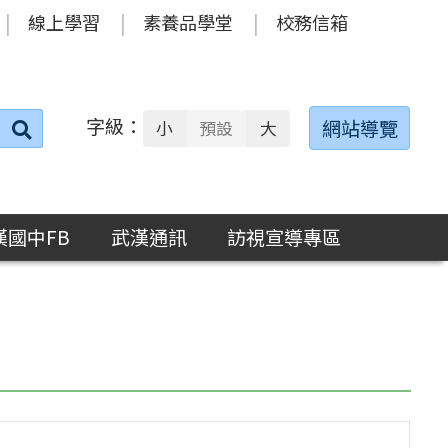
線上學習
素養品學堂
校務信箱
字級：
送出
網站導覽
小
預設
大
搜
尋：
漢國中FB
武漢通訊
訪視宣導專區