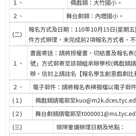
１、
偶戲類：大竹國小。
２、
舞台劇類：內壢國小。
報名方式及日期：110年10月15日(星期
(二)
件方式辦理，未完成前2項報名方式者，
書面寄送：請將授權書、切結書及報名表
１、
號」方式郵寄至該類組承辦學校(偶戲類
辦，信封上請註名【報名學生創意戲劇比
２、
電子郵件：請將報名表掃描檔以電子郵
(１)
偶戲類請電郵至kuo@m2k.dces.tyc.
(２)
舞台劇類請電郵至t000001@ms.tyc.
(三)
領隊會議辦理日期及地點：