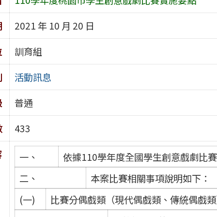
期
2021 年 10 月 20 日
位
訓育組
別
活動訊息
級
普通
數
433
容
一、
依據110學年度全國學生創意戲劇比
二、
本案比賽相關事項說明如下：
(一)
比賽分偶戲類（現代偶戲類、傳統偶戲類