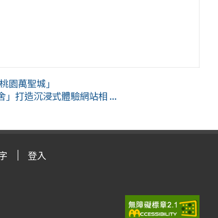
1桃園萬聖城」
」打造沉浸式體驗網站相 ...
字
登入