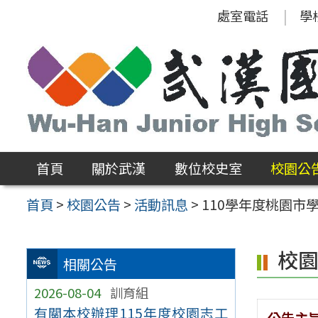
跳
處室電話
學
至
主
要
內
容
區
首頁
關於武漢
數位校史室
校園公
首頁
>
校園公告
>
活動訊息
>
110學年度桃園市
校
相關公告
2026-08-04
訓育組
有關本校辦理115年度校園志工
公告主