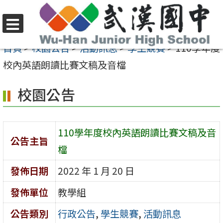
跳
至
選
主
首頁
>
校園公告
>
活動訊息
>
學生競賽
>
110學年度
單
要
校內英語朗讀比賽文稿及音檔
內
校園公告
容
區
110學年度校內英語朗讀比賽文稿及音
公告主旨
檔
發佈日期
2022 年 1 月 20 日
發佈單位
教學組
公告類別
行政公告
,
學生競賽
,
活動訊息