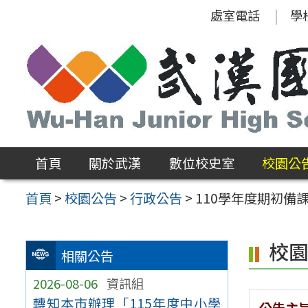
跳
處室電話
學
至
主
要
內
容
區
首頁
關於武漢
數位校史室
校園公
首頁
>
校園公告
>
行政公告
>
110學年度期初備
校
相關公告
2026-08-06
資訊組
轉知本市辦理「115年度中小學
公告主