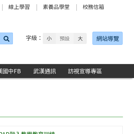
線上學習
素養品學堂
校務信箱
字級：
送出
網站導覽
小
預設
大
搜
尋：
漢國中FB
武漢通訊
訪視宣導專區
PAD融入教學教育訓練