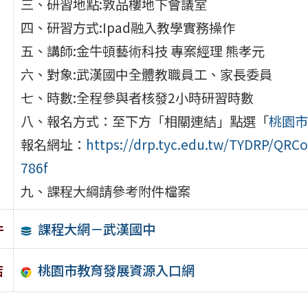
三、研習地點:敦品樓地下會議室
四、研習方式:Ipad融入教學實務操作
五、講師:⾦⽜頓藝術科技 專案經理 熊孝元
六、對象:武漢國中全體教職員工、家長委員
七、時數:全程參與者核發2小時研習時數
八、報名方式：至下方「相關連結」點選「
桃園市
報名網址：
https://drp.tyc.edu.tw/TYDRP/QRC
786f
九、課程大綱請參考附件檔案
課程大網－武漢國中
件
桃園市教育發展資源入口網
結