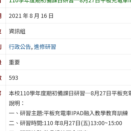
期
2021 年 8 月 16 日
位
資訊組
別
行政公告
,
進修研習
級
重要
數
593
容
本校110學年度期初備課日研習─8月27日平板充
說明：
一、研習主題:平板充電車IPAD融入教學教育訓練
二、研習時間:110 年8月27日(五)13:00~15:00