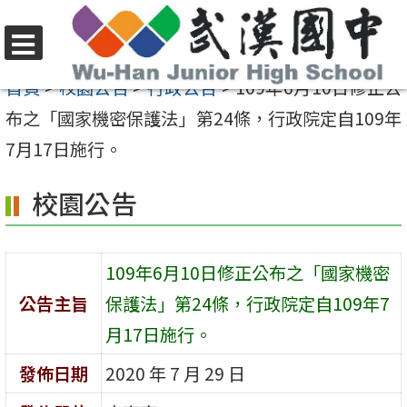
跳
至
選
主
首頁
>
校園公告
>
行政公告
>
109年6月10日修正公
單
要
布之「國家機密保護法」第24條，行政院定自109年
內
7月17日施行。
容
校園公告
區
109年6月10日修正公布之「國家機密
公告主旨
保護法」第24條，行政院定自109年7
月17日施行。
發佈日期
2020 年 7 月 29 日