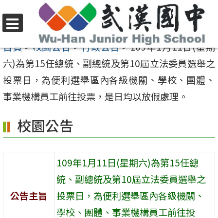
跳
至
選
主
首頁
>
校園公告
>
行政公告
>
109年1月11日(星期
單
要
六)為第15任總統、副總統及第10屆立法委員選舉之
內
投票日，為便利選舉區內各級機關、學校、團體、
容
事業機構員工前往投票，是日均以放假處理。
區
校園公告
109年1月11日(星期六)為第15任總
統、副總統及第10屆立法委員選舉之
公告主旨
投票日，為便利選舉區內各級機關、
學校、團體、事業機構員工前往投