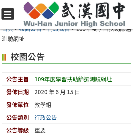
跳
至
選
主
首頁
>
校園公告
>
行政公告
>
109年度學習扶助篩選
單
要
測驗網址
內
校園公告
容
區
公告主旨
109年度學習扶助篩選測驗網址
發佈日期
2020 年 6 月 15 日
發佈單位
教學組
公告類別
行政公告
公告等級
重要