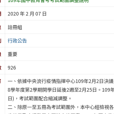
期
2020 年 2 月 07 日
位
註冊組
別
行政公告
級
重要
數
926
容
一、依據中央流行疫情指揮中心109年2月2日決
8學年度第2學期開學日延後2週至2月25日。109
日)，考試範圍配合縮減調整。
二、除原一至五冊為考試範圍外，本中心經檢視各