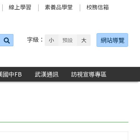
線上學習
素養品學堂
校務信箱
字級：
送出
網站導覽
小
預設
大
搜
尋：
漢國中FB
武漢通訊
訪視宣導專區