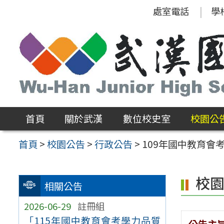
跳
處室電話
學
至
主
要
內
容
區
首頁
關於武漢
數位校史室
校園公
首頁
>
校園公告
>
行政公告
>
109年國中教育會
校
相關公告
2026-06-29
註冊組
「115年國中教育會考學力品質
公告主