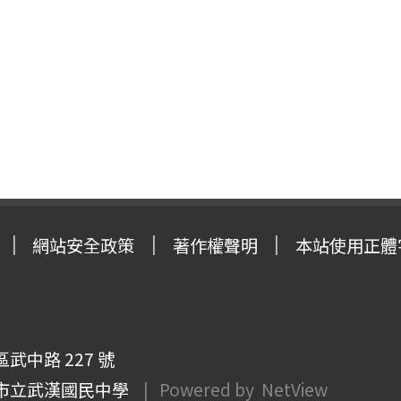
網站安全政策
著作權聲明
本站使用正體
武中路 227 號
市立武漢國民中學
| Powered by
NetView