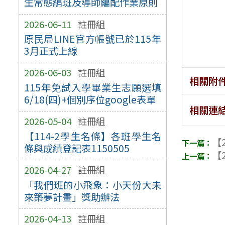
生常態編班及導師編配作業原則
2026-06-11
註冊組
原民局LINE官方帳號已於115年
3月正式上線
2026-06-03
註冊組
相關附
115年免試入學畢業生志願選填
6/18(四)+個別序位google表單
相關連
2026-05-04
註冊組
【114-2學生名條】各班學生名
【2
條與成績登記表1150505
【2
2026-04-27
註冊組
「我們班的小飛象：小天份大未
來築夢計畫」獎助辦法
2026-04-13
註冊組