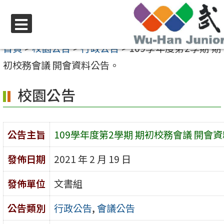
跳
至
選
主
首頁
>
校園公告
>
行政公告
>
109學年度第2學期 期
單
要
初校務會議 開會資料公告。
內
校園公告
容
區
公告主旨
109學年度第2學期 期初校務會議 開會
發佈日期
2021 年 2 月 19 日
發佈單位
文書組
公告類別
行政公告
,
會議公告