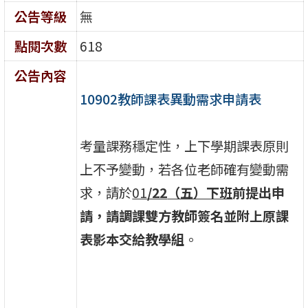
公告等級
無
點閱次數
618
公告內容
10902教師課表異動需求申請表
考量課務穩定性，上下學期課表原則
上不予變動，若各位老師確有變動需
求，請於
01
/22
（五）下班
前提出申
請，請調課雙方教師簽名並附上原課
表影本交給教學組
。