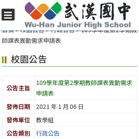
跳
至
選
主
首頁
>
校園公告
>
行政公告
>
109學年度第2學期教
單
要
師課表異動需求申請表
內
校園公告
容
區
109學年度第2學期教師課表異動需求
公告主旨
申請表
發佈日期
2021 年 1 月 06 日
發佈單位
教學組
公告類別
行政公告