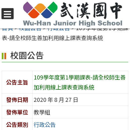
跳
至
選
主
首頁
>
校園公告
>
行政公告
>
109學年度第1學期課
單
要
表-請全校師生善加利用線上課表查詢系統
內
校園公告
容
區
109學年度第1學期課表-請全校師生善
公告主旨
加利用線上課表查詢系統
發佈日期
2020 年 8 月 27 日
發佈單位
教學組
公告類別
行政公告