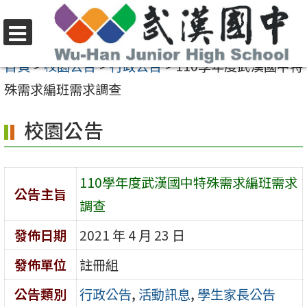
跳
至
選
主
首頁
>
校園公告
>
行政公告
>
110學年度武漢國中特
單
要
殊需求編班需求調查
內
校園公告
容
區
110學年度武漢國中特殊需求編班需求
公告主旨
調查
發佈日期
2021 年 4 月 23 日
發佈單位
註冊組
公告類別
行政公告
,
活動訊息
,
學生家長公告