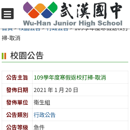
跳
至
選
主
首頁
>
校園公告
>
行政公告
>
109學年度寒假返校打
單
要
掃-取消
內
校園公告
容
區
公告主旨
109學年度寒假返校打掃-取消
發佈日期
2021 年 1 月 20 日
發佈單位
衛生組
公告類別
行政公告
公告等級
急件