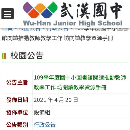
跳
至
選
主
首頁
>
校園公告
>
行政公告
>
109學年度國中小圖書
單
要
館閱讀推動教師教學工作 坊閱讀教學資源手冊
內
校園公告
容
區
109學年度國中小圖書館閱讀推動教師
公告主旨
教學工作 坊閱讀教學資源手冊
發佈日期
2021 年 4 月 20 日
發佈單位
設備組
公告類別
行政公告