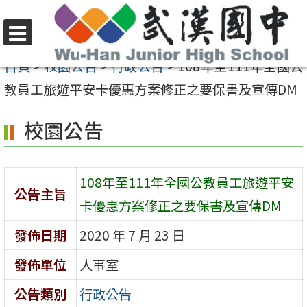
跳
至
選
主
首頁
>
校園公告
>
行政公告
>
108年至111年全國公
單
要
教員工旅遊平安卡優惠方案修正之要保書及宣傳DM
內
校園公告
容
區
108年至111年全國公教員工旅遊平安
公告主旨
卡優惠方案修正之要保書及宣傳DM
發佈日期
2020 年 7 月 23 日
發佈單位
人事室
公告類別
行政公告