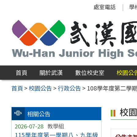
跳
處室電話
學
至
主
要
內
容
區
首頁
關於武漢
數位校史室
校園公
首頁
>
校園公告
>
行政公告
>
108學年度第二學
校
相關公告
2026-07-28
教學組
115學年度第一學期八、九年級
公告主