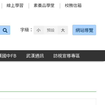
線上學習
素養品學堂
校務信箱
字級：
送出
網站導覽
小
預設
大
搜
尋：
漢國中FB
武漢通訊
訪視宣導專區