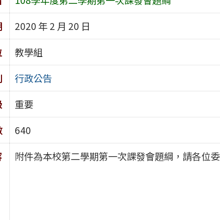
期
2020 年 2 月 20 日
位
教學組
別
行政公告
級
重要
數
640
容
附件為本校第二學期第一次課發會題綱，請各位委