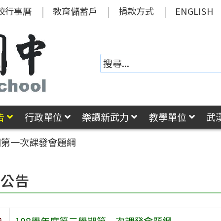
校行事曆
教育儲蓄戶
捐款方式
ENGLISH
告
行政單位
樂讀新武力
教學單位
武
期第一次課發會題綱
園公告
旨
108學年度第二學期第一次課發會題綱