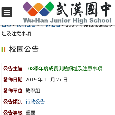
跳
至
選
主
首頁
>
校園公告
>
行政公告
>
108學年度成長測驗網
單
要
址及注意事項
內
校園公告
容
區
公告主旨
108學年度成長測驗網址及注意事項
發佈日期
2019 年 11 月 27 日
發佈單位
教學組
公告類別
行政公告
公告等級
重要