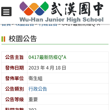
跳
至
選
主
首頁
>
校園公告
>
行政公告
>
0417最新防疫Q*A
單
要
校園公告
內
容
區
公告主旨
0417最新防疫Q*A
發佈日期
2023 年 4 月 18 日
發佈單位
衛生組
公告類別
行政公告
公告等級
重要
點閱次數
392